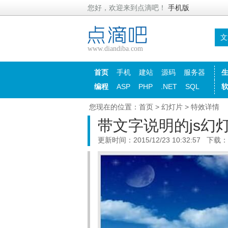
您好，欢迎来到点滴吧！
手机版
文
www.diandiba.com
首页
手机
建站
源码
服务器
编程
ASP
PHP
.NET
SQL
您现在的位置：
首页
>
幻灯片
> 特效详情
带文字说明的js幻
更新时间：2015/12/23 10:32:57 下载