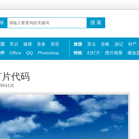
章
生活
常识
健康
美食
美容
旅游
景点
攻略
游记
特产
软件
Office
QQ
Photoshop
特效
幻灯片
图片相册
播放
灯片代码
：9641次