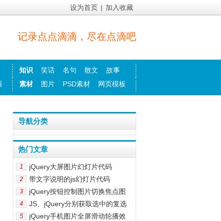
设为首页
|
加入收藏
记录点点滴滴，尽在点滴吧
知识
笑话
名句
散文
故事
器
素材
图片
PSD素材
网页模板
导航分类
热门文章
jQuery大屏图片幻灯片代码
1
带文字说明的js幻灯片代码
2
jQuery按钮控制图片切换焦点图
3
JS、jQuery分别获取选中的复选
4
jQuery手机图片全屏滑动轮播效
5