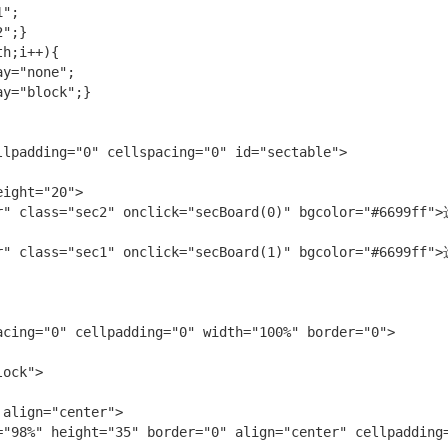
";

";}

h;i++){

y="none";

y="block";}

lpadding="0" cellspacing="0" id="sectable">

ight="20">

r" class="sec2" onclick="secBoard(0)" bgcolor="#6699ff"
r" class="sec1" onclick="secBoard(1)" bgcolor="#6699ff"
cing="0" cellpadding="0" width="100%" border="0">

ock">

align="center">

="98%" height="35" border="0" align="center" cellpadding=