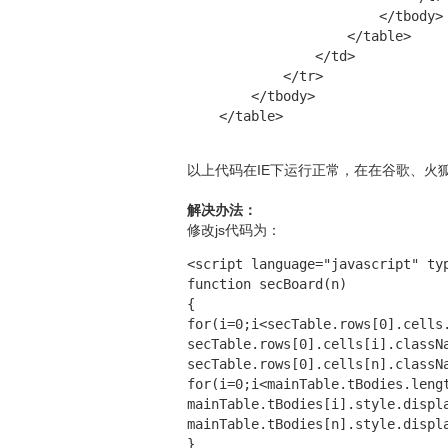
                        </tbody>

                    </table>

                </td>

            </tr>

        </tbody>

    </table>
以上代码在IE下运行正常，在在谷歌、火
解决办法：
修改js代码为：
<script language="javascript" typ
function secBoard(n)

{

for(i=0;i<secTable.rows[0].cells.
secTable.rows[0].cells[i].classNa
secTable.rows[0].cells[n].classNa
for(i=0;i<mainTable.tBodies.lengt
mainTable.tBodies[i].style.displa
mainTable.tBodies[n].style.displa
}
