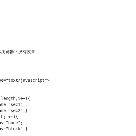
狐浏览器下没有效果
e="text/javascript">

length;i++){

me="sec1";

me="sec2";}

h;i++){

y="none";

y="block";}
