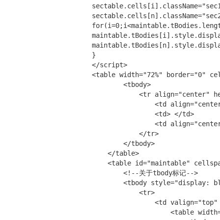
sectable.cells[i].className="sec1
sectable.cells[n].className="sec2
for(i=0;i<maintable.tBodies.lengt
maintable.tBodies[i].style.displa
maintable.tBodies[n].style.displa
}

</script>

<table width="72%" border="0" cel
        <tbody>

            <tr align="center" he
                <td align="cente
                <td> </td>

                <td align="cente
            </tr>

        </tbody>

    </table>

    <table id="maintable" cellspa
        <!--关于tbody标记-->

        <tbody style="display: bl
            <tr>

                <td valign="top" 
                    <table width