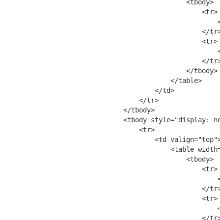
                        <tbody>

                            <tr>

                                <
                            </tr>
                            <tr>

                                <
                            </tr>
                        </tbody>

                    </table>

                </td>

            </tr>

        </tbody>

        <tbody style="display: no
            <tr>

                <td valign="top">
                    <table width
                        <tbody>

                            <tr>

                                <
                            </tr>
                            <tr>

                                <
                            </tr>