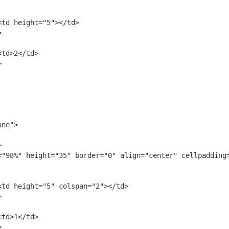
td height="5"></td>



td>2</td>



ne">



="98%" height="35" border="0" align="center" cellpadding=
td height="5" colspan="2"></td>



td>1</td>


