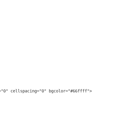
"0" cellspacing="0" bgcolor="#66ffff">
