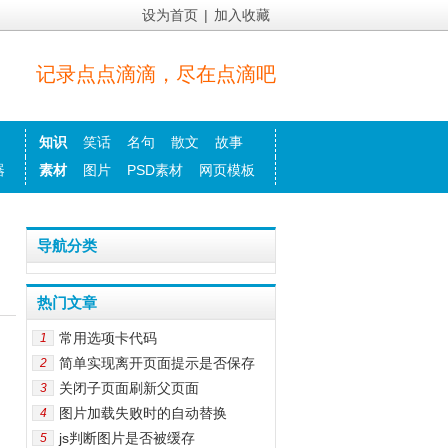
设为首页
|
加入收藏
记录点点滴滴，尽在点滴吧
知识
笑话
名句
散文
故事
器
素材
图片
PSD素材
网页模板
导航分类
热门文章
常用选项卡代码
1
简单实现离开页面提示是否保存
2
关闭子页面刷新父页面
3
图片加载失败时的自动替换
4
js判断图片是否被缓存
5