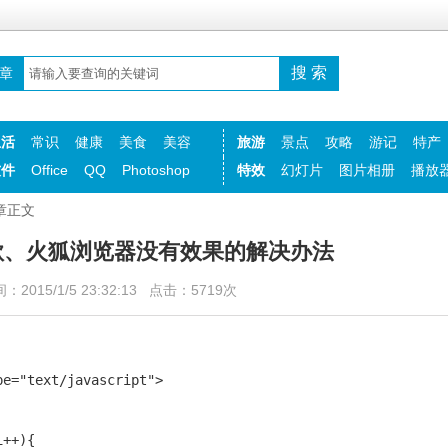
章
生活
常识
健康
美食
美容
旅游
景点
攻略
游记
特产
软件
Office
QQ
Photoshop
特效
幻灯片
图片相册
播放
章正文
谷歌、火狐浏览器没有效果的解决办法
2015/1/5 23:32:13 点击：5719次
e="text/javascript">

++){
