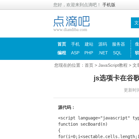
您好，欢迎来到点滴吧！
手机版
文
www.diandiba.com
首页
手机
建站
源码
服务器
编程
ASP
PHP
.NET
SQL
您现在的位置：
首页
>
JavaScript教程
> 文
js选项卡在
更新时间：
源代码：
<script language="javascript" typ
function secBoard(n)

{

for(i=0;i<sectable.cells.length;i