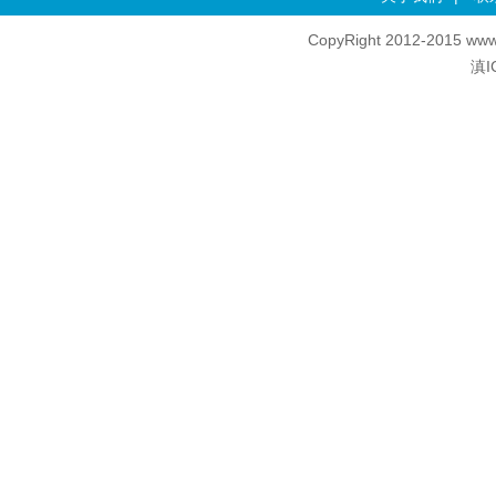
CopyRight 2012-2015 www
滇I