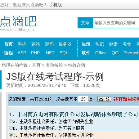
您好，欢迎来到点滴吧！
手机版
文章
www.diandiba.com
首页
手机
建站
源码
服务器
生活
常识
健康
美食
编程
ASP
PHP
.NET
SQL
软件
Office
QQ
Photos
您现在的位置：
首页
>
表单按钮
> 特效详情
JS版在线考试程序-示例
更新时间：2015/6/26 11:49:40 下载：10328次